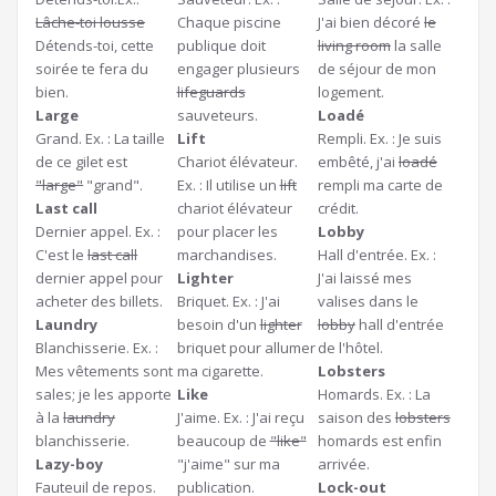
Lâche-toi lousse
Chaque piscine
J'ai bien décoré
le
Détends-toi, cette
publique doit
living room
la salle
soirée te fera du
engager plusieurs
de séjour de mon
bien.
lifeguards
logement.
Large
sauveteurs.
Loadé
Grand. Ex. : La taille
Lift
Rempli. Ex. : Je suis
de ce gilet est
Chariot élévateur.
embêté, j'ai
loadé
"large"
"grand".
Ex. : Il utilise un
lift
rempli ma carte de
Last call
chariot élévateur
crédit.
Dernier appel. Ex. :
pour placer les
Lobby
C'est le
last call
marchandises.
Hall d'entrée. Ex. :
dernier appel pour
Lighter
J'ai laissé mes
acheter des billets.
Briquet. Ex. : J'ai
valises dans le
Laundry
besoin d'un
lighter
lobby
hall d'entrée
Blanchisserie. Ex. :
briquet pour allumer
de l'hôtel.
Mes vêtements sont
ma cigarette.
Lobsters
sales; je les apporte
Like
Homards. Ex. : La
à la
laundry
J'aime. Ex. : J'ai reçu
saison des
lobsters
blanchisserie.
beaucoup de
"like"
homards est enfin
Lazy-boy
"j'aime" sur ma
arrivée.
Fauteuil de repos.
publication.
Lock-out