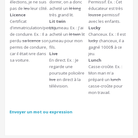
élections, je ne suis
dormir, on a donc
Permissif. Ex. : Cet
pas de
leu
leur côté.
acheté un
lit king
éducateur est très
Licence
très grand lit.
lousse
permissif
Certificat
Lit twin
avec les enfants.
d'immatriculation/permis
Lit jumeau. Ex. : J'ai
Lucky
de conduire. Ex. : Il a
acheté un
lit twin
lit
Chanceux. Ex. : Il est
perdu
sa licence
son
jumeau pour mon
lucky
chanceux, il a
permis de conduire,
fils.
gagné 1000$ à ce
car il était ivre dans
Live
jeu.
sa voiture.
En direct. Ex. : Je
Lunch
regarde une
Casse-croûte. Ex. :
poursuite policière
Mon mari m'a
live
en direct à la
préparé un
lunch
télévision.
casse-croûte pour
mon travail.
Envoyer un mot ou expression