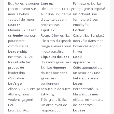
Ex. : Après le souper,
Line up
Fermeture. Ex. : La
j'irai m’asseoir sur
File d'attente. Ex. : Il y
compagnie a imposé
mon
lazy-boy
a
un line up
une file
un lock-out
une
fauteuil de repos.
d'attente devant
fermeture à ses
Leader
cette caisse.
employés.
Meneur. Ex. : Il est
Lipstick
Locker
un
leader
meneur
Rouge à lèvres. Ex. :
Casier. Ex. : J'ai placé
pour notre
Elle a mis du
lipstick
mon vélo dans mon
communauté.
rouge à lèvres pour
locker
casier pour
Leadership
mieux paraître.
l'hiver.
Initiative. Ex. : Au
Liqueurs douces
Look
travail, elle fait
Boissons gazeuses.
Apparence. Ex. :
preuve
de
Ex. : Les
liqueurs
Cette automobile a
leadership
douces
boissons
un beau look
une
d'initiative.
gazeuses
belle apparence.
Let's go
contiennent
Loser
Allons-y. Ex. :
Let's go
beaucoup de sucre.
Perdant/raté. Ex. :
Allons-y, nous
Lit king
Malgré tous mes
voulons gagner!
Très grand lit. Ex. :
efforts, on me traite
Leu
On aime avoir de
de
loser
raté.
Leur. Ex. : Aux
l'espace pour
Lousse