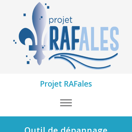
Projet RAFales
Afficher/masquer
la
navigation
Outil de dépannage