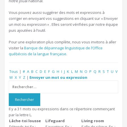
notre joual national.
Vous pouvez aussi suggérer des mots et expressions à
corriger en envoyant vos suggestions en cliquant sur « Envoyer
un mot ou expression » . Elles seront vérifiées par notre équipe
puis ajoutées à l’outil.
Pour une exploration plus complète, nous vous invitons à aller
visiter la
Banque de dépannage linguistique de l’Office
québécois de la langue française
.
Tous
|
#
A
B
C
D
E
F
G
H
I
J
K
L
M
N
O
P
Q
R
S
T
U
V
W
X
Y
Z
|
Envoyer un mot ou expression
Il y a 31 mots ou expressions dans ce répertoire commençant
par la lettre L.
Lâche-toi lousse
Lifeguard
Living room
Détends-toi.Ex.:
Sauveteur. Ex. :
Salle de séjour. Ex. :