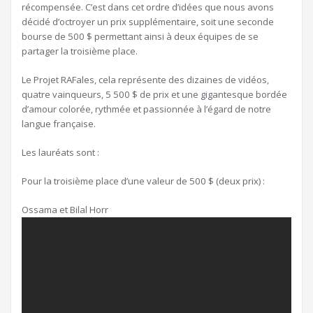
récompensée. C’est dans cet ordre d’idées que nous avons
décidé d’octroyer un prix supplémentaire, soit une seconde
bourse de 500 $ permettant ainsi à deux équipes de se
partager la troisième place.
Le Projet RAFales, cela représente des dizaines de vidéos,
quatre vainqueurs, 5 500 $ de prix et une gigantesque bordée
d’amour colorée, rythmée et passionnée à l’égard de notre
langue française.
Les lauréats sont :
Pour la troisième place d’une valeur de 500 $ (deux prix) :
Ossama et Bilal Horr