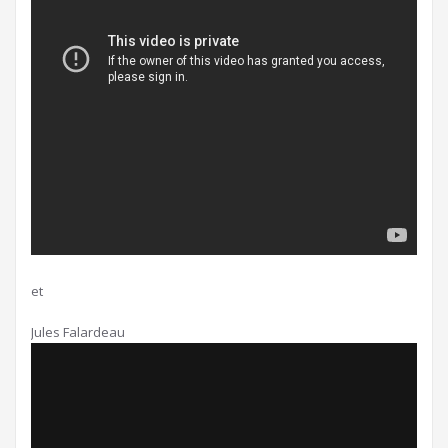
et
Jules Falardeau