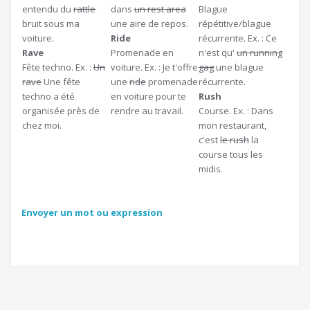
entendu du
rattle
dans
un rest area
Blague
bruit sous ma
une aire de repos.
répétitive/blague
voiture.
Ride
récurrente. Ex. : Ce
Rave
Promenade en
n'est qu'
un running
Fête techno. Ex. :
Un
voiture. Ex. : Je t'offre
gag
une blague
rave
Une fête
une
ride
promenade
récurrente.
techno a été
en voiture pour te
Rush
organisée près de
rendre au travail.
Course. Ex. : Dans
chez moi.
mon restaurant,
c'est
le rush
la
course tous les
midis.
Envoyer un mot ou expression