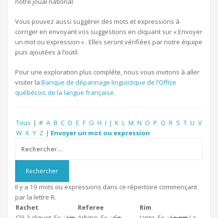
notre joual national.
Vous pouvez aussi suggérer des mots et expressions à
corriger en envoyant vos suggestions en cliquant sur « Envoyer
un mot ou expression » . Elles seront vérifiées par notre équipe
puis ajoutées à l’outil.
Pour une exploration plus complète, nous vous invitons à aller
visiter la
Banque de dépannage linguistique de l’Office
québécois de la langue française
.
Tous
|
#
A
B
C
D
E
F
G
H
I
J
K
L
M
N
O
P
Q
R
S
T
U
V
W
X
Y
Z
|
Envoyer un mot ou expression
Il y a 19 mots ou expressions dans ce répertoire commençant
par la lettre R.
Rachet
Referee
Rim
Clé à cliquet. Ex. :
Un
Arbitre. Ex. :
Ce
Jante. Ex. :
Le rim
La