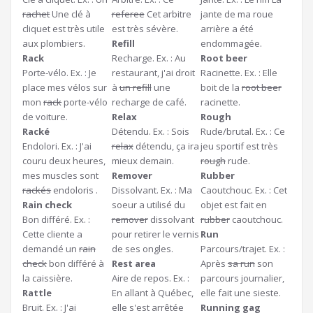
rachet
Une clé à
referee
Cet arbitre
jante de ma roue
cliquet est très utile
est très sévère.
arrière a été
aux plombiers.
Refill
endommagée.
Rack
Recharge. Ex. : Au
Root beer
Porte-vélo. Ex. : Je
restaurant, j'ai droit
Racinette. Ex. : Elle
place mes vélos sur
à
un refill
une
boit de la
root beer
mon
rack
porte-vélo
recharge de café.
racinette.
de voiture.
Relax
Rough
Racké
Détendu. Ex. : Sois
Rude/brutal. Ex. : Ce
Endolori. Ex. : J'ai
relax
détendu, ça ira
jeu sportif est très
couru deux heures,
mieux demain.
rough
rude.
mes muscles sont
Remover
Rubber
rackés
endoloris .
Dissolvant. Ex. : Ma
Caoutchouc. Ex. : Cet
Rain check
soeur a utilisé du
objet est fait en
Bon différé. Ex. :
remover
dissolvant
rubber
caoutchouc.
Cette cliente a
pour retirer le vernis
Run
demandé un
rain
de ses ongles.
Parcours/trajet. Ex. :
check
bon différé à
Rest area
Après
sa run
son
la caissière.
Aire de repos. Ex. :
parcours journalier,
Rattle
En allant à Québec,
elle fait une sieste.
Bruit. Ex. : J'ai
elle s'est arrêtée
Running gag