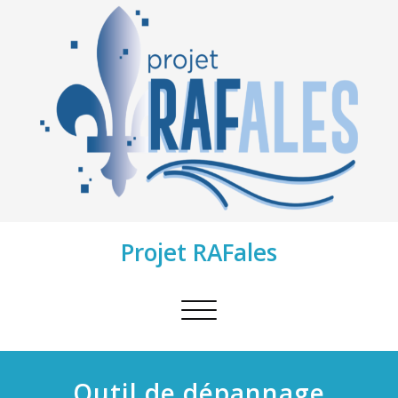
Projet RAFales
Afficher/masquer
la
navigation
Outil de dépannage