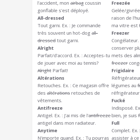
l'accident, mon
airbag
coussin
Freezée
gonflable s'est déployé.
Gelée/givrée/
All-dressed
raison de l'hu
Tout garni. Ex. : Je commande
ma vitre est
très souvent un hot-dog
all-
Freezer
dressed
tout garni.
Congélateur. 
Alright
conserver pl
Parfait/d'accord. Ex. : Acceptes-tu
mets des al
de jouer avec moi au tennis?
freezer
congé
Alright
Parfait!
Frigidaire
Altérations
Réfrigérateur
Retouches. Ex. : Ce magasin offre
légumes au
f
des
altérations
retouches de
réfrigérateur
vêtements.
Fucké
Antifreeze
Indisposé. Ex
Antigel. Ex. : J'ai mis de l'
antifreeze
bien, je suis
antigel dans mon radiateur.
Full
Anytime
Complet. Ex. 
N'importe quand. Ex. : Tu pourras
assister à ce