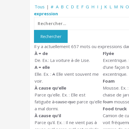
Tous
|
#
A
B
C
D
E
F
G
H
I
J
K
L
M
N
O
expression
Il y a actuellement 657 mots ou expressions da
À = de
Flyée
De. Ex.: La voiture
à
de Lise.
Excentrique. E
A = elle
d'une façon 
Elle. Ex. :
A
Elle vient souvent me
excentrique.
voir.
Foam
À cause qu'elle
Mousse. Ex. 
Parce qu'elle. Ex. : Elle est
chaise de jar
fatiguée
à cause que
parce qu'elle
foam
mousse
a mal dormi.
Food truck
À cause qu'il
Camion de cui
Parce qu'il. Ex. : Il ne vient pas
à
voit fréque