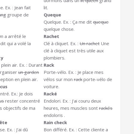
dormons dans un
lit queen
grand
 Ex. : Jean fait
lit.
ang
groupe de
Queque
Quelque. Ex. : Ça me dit
queque
quelque chose.
On a arrêté le
Rachet
it qui a volé la
Clé à cliquet. Ex. :
Un rachet
Une
clé à cliquet est très utile aux
ty
plombiers.
lein air. Ex. : Durant
Rack
 organiser
un garden
Porte-vélo. Ex. : Je place mes
ption en plein air.
vélos sur mon
rack
porte-vélo de
ocus
voiture.
tré. Ex.: Je dois
Racké
us
rester concentré
Endolori. Ex. : J'ai couru deux
s objectifs de ma
heures, mes muscles sont
rackés
endoloris .
ête
Rain check
e. Ex. : J'ai dû
Bon différé. Ex. : Cette cliente a