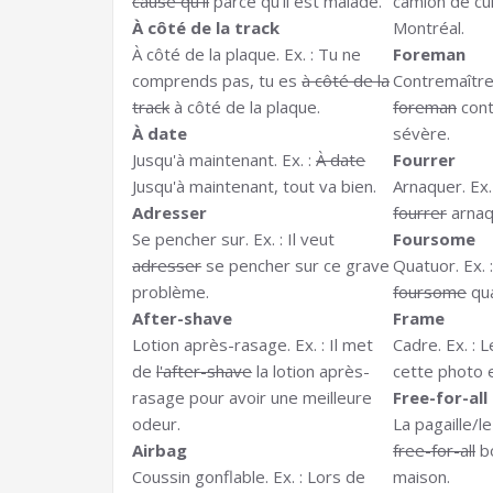
cause qu'il
parce qu’il est malade.
camion de cui
À côté de la track
Montréal.
À côté de la plaque. Ex. : Tu ne
Foreman
comprends pas, tu es
à côté de la
Contremaître.
track
à côté de la plaque.
foreman
cont
À date
sévère.
Jusqu'à maintenant. Ex. :
À date
Fourrer
Jusqu'à maintenant, tout va bien.
Arnaquer. Ex. 
Adresser
fourrer
arnaq
Se pencher sur. Ex. : Il veut
Foursome
adresser
se pencher sur ce grave
Quatuor. Ex. 
problème.
foursome
qua
After-shave
Frame
Lotion après-rasage. Ex. : Il met
Cadre. Ex. : 
de
l'after-shave
la lotion après-
cette photo e
rasage pour avoir une meilleure
Free-for-all
odeur.
La pagaille/le
Airbag
free-for-all
bo
Coussin gonflable. Ex. : Lors de
maison.