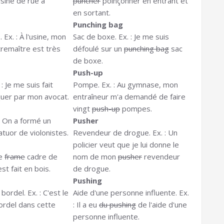
sine de rue à
puncher
poinçonner en entrant et
en sortant.
Punching bag
 Ex. : À l'usine, mon
Sac de boxe. Ex. : Je me suis
remaître est très
défoulé sur un
punching bag
sac
de boxe.
Push-up
: Je me suis fait
Pompe. Ex. : Au gymnase, mon
uer par mon avocat.
entraîneur m'a demandé de faire
vingt
push-up
pompes.
: On a formé un
Pusher
tuor de violonistes.
Revendeur de drogue. Ex. : Un
policier veut que je lui donne le
Le
frame
cadre de
nom de mon
pusher
revendeur
st fait en bois.
de drogue.
Pushing
 bordel. Ex. : C'est le
Aide d'une personne influente. Ex.
rdel dans cette
: Il a eu
du pushing
de l'aide d'une
personne influente.