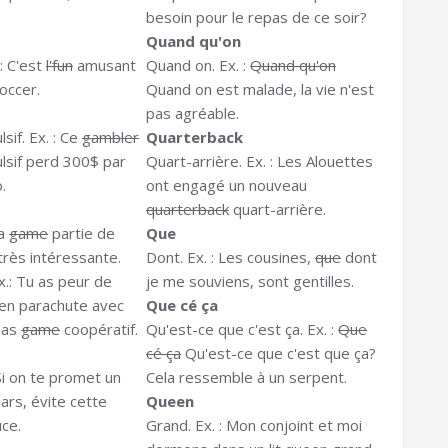
besoin pour le repas de ce soir?
Quand qu'on
: C'est
l'fun
amusant
Quand on. Ex. :
Quand qu'on
occer.
Quand on est malade, la vie n'est
pas agréable.
sif. Ex. : Ce
gambler
Quarterback
lsif perd 300$ par
Quart-arrière. Ex. : Les Alouettes
.
ont engagé un nouveau
quarterback
quart-arrière.
La
game
partie de
Que
très intéressante.
Dont. Ex. : Les cousines,
que
dont
x.: Tu as peur de
je me souviens, sont gentilles.
 en parachute avec
Que cé ça
 pas
game
coopératif.
Qu'est-ce que c'est ça. Ex. :
Que
cé ça
Qu'est-ce que c'est que ça?
 Si on te promet un
Cela ressemble à un serpent.
lars, évite cette
Queen
ce.
Grand. Ex. : Mon conjoint et moi