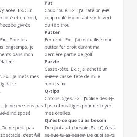
Put
glacée. Ex. : En
Coup roulé. Ex. : J'ai raté un
put
midité et du froid,
coup roulé important sur le vert
freezée
givrée.
du 18e trou.
Putter
Ex. : Pour les
Fer droit. Ex. : J'ai mal utilisé mon
us longtemps, je
putter
fer droit durant ma
iments dans mon
dernière partie de golf.
lateur.
Puzzle
Casse-tête. Ex. : J'ai acheté un
. Ex. : Je mets mes
puzzle
casse-tête de mille
rigidaire
morceaux.
.
Q-tips
Cotons-tiges. Ex. : J'utilise des
Q-
. : Je ne me sens pas
tips
cotons-tiges pour nettoyer
fucké
indisposé.
mes oreilles.
Qu'est-ce que tu as besoin
: On ne peut pas
De quoi as-tu besoin. Ex. :
Qu'est-
 spectacle, c'est
full
ce que tu as besoin
De quoi as-tu