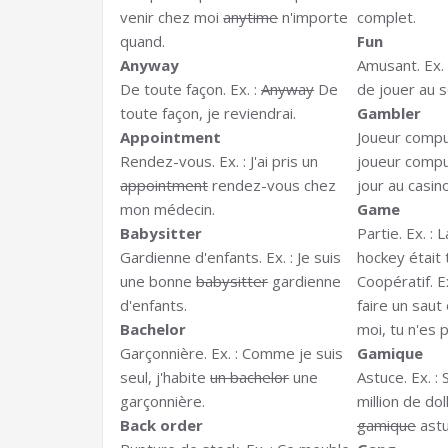
venir chez moi
anytime
n'importe
complet.
quand.
Fun
Anyway
Amusant. Ex. 
De toute façon. Ex. :
Anyway
De
de jouer au s
toute façon, je reviendrai.
Gambler
Appointment
Joueur compul
Rendez-vous. Ex. : J'ai pris un
joueur compu
appointment
rendez-vous chez
jour au casino
mon médecin.
Game
Babysitter
Partie. Ex. : 
Gardienne d'enfants. Ex. : Je suis
hockey était 
une bonne
babysitter
gardienne
Coopératif. E
d'enfants.
faire un saut
Bachelor
moi, tu n'es
Garçonnière. Ex. : Comme je suis
Gamique
seul, j'habite
un bachelor
une
Astuce. Ex. :
garçonnière.
million de dol
Back order
gamique
astu