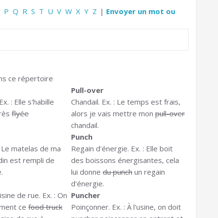
P
Q
R
S
T
U
V
W
X
Y
Z
|
Envoyer un mot ou
ns ce répertoire
Pull-over
x. : Elle s'habille
Chandail. Ex. : Le temps est frais,
très
flyée
alors je vais mettre mon
pull-over
chandail.
Punch
: Le matelas de ma
Regain d'énergie. Ex. : Elle boit
din est rempli de
des boissons énergisantes, cela
.
lui donne
du punch
un regain
d'énergie.
sine de rue. Ex. : On
Puncher
mment ce
food truck
Poinçonner. Ex. : À l'usine, on doit