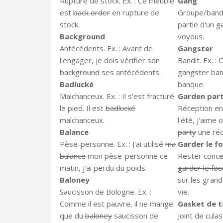
Rupture de stock. Ex. : Ce meuble
Gang
est
back order
en rupture de
Groupe/bande.
stock.
partie d'un
g
Background
voyous.
Antécédents. Ex. : Avant de
Gangster
l'engager, je dois vérifier
son
Bandit. Ex. : 
background
ses antécédents.
gangster
band
Badlucké
banque.
Malchanceux. Ex. : Il s'est fracturé
Garden par
le pied. Il est
badlucké
Réception en p
malchanceux.
l'été, j'aime
Balance
party
une réce
Pèse-personne. Ex. : J'ai utilisé
ma
Garder le f
balance
mon pèse-personne ce
Rester concen
matin, j'ai perdu du poids.
garder le foc
Baloney
sur les grand
Saucisson de Bologne. Ex. :
vie.
Comme il est pauvre, il ne mange
Gasket de t
que du
baloney
saucisson de
Joint de culass